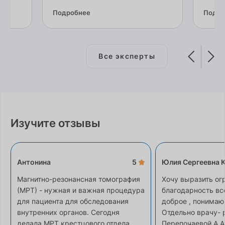
Подробнее
Подро
Все эксперты
Изучите отзывы
Антонина
5
Юлия Сергеевна К
Магнитно-резонансная томография
Хочу выразить о
(МРТ) - нужная и важная процедура
благодарность вс
для пациента для обследования
доброе , понимаю
внутренних органов. Сегодня
Отдельно врачу- 
делала МРТ крестцового отдела
Перепочаевой А.А.