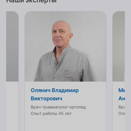
Наши эксперты
Олянич Владимир
Миж
Викторович
Анат
Врач-травматолог-ортопед
Врач-
Опыт работы 45 лет
Опыт 