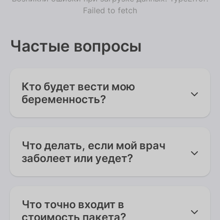
Failed to fetch
Частые вопросы
Кто будет вести мою
беременность?
Вас ведет один персональный акушер-
гинеколог с момента постановки на учет
Что делать, если мой врач
и до послеродового приема. Это основа
заболеет или уедет?
нашего подхода.
У нас отлаженная система замен. Вас
заранее познакомят с коллегой, который
Что точно входит в
будет в курсе всей вашей истории. Мы
стоимость пакета?