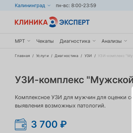
Калининград
пн-вс: 8:00-23:59
МРТ
Чекапы
Диагностика
Анализы
Главная
/
Услуги
/
Диагностика
/
УЗИ
/
УЗИ-комплекс "Му
МРТ головы и сосудов
МРТ
Биохимия 
МРТ позвоночника
КТ
Биохимия 
УЗИ-комплекс "Мужской
МРТ суставов
УЗИ
Общеклини
Показать ещё
Показать ещё
Показать 
Комплексное УЗИ для мужчин для оценки с
выявления возможных патологий.
3 700 ₽