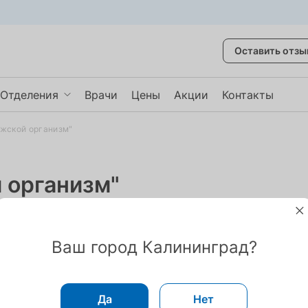
Оставить отзы
Отделения
Врачи
Цены
Акции
Контакты
жской организм"
крови
Травматология
мочи
Неврология
 организм"
ческие исследования
Физиотерапия
ещё
Показать ещё
остояния мочеполовой системы и
Ваш город Калининград?
Да
Нет