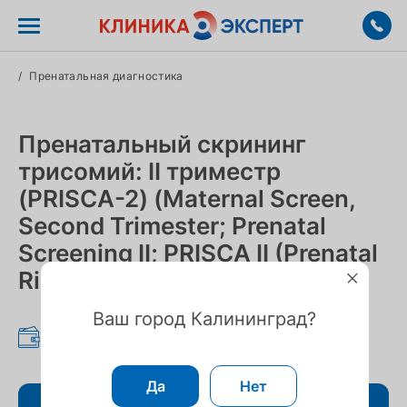
/
Пренатальная диагностика
Пренатальный скрининг
трисомий: II триместр
(PRISСA-2) (Maternal Screen,
Second Trimester; Prenatal
Screening II; PRISCA II (Prenatal
Risk Calculation
Ваш город Калининград?
1 699 ₽
Да
Нет
Записаться