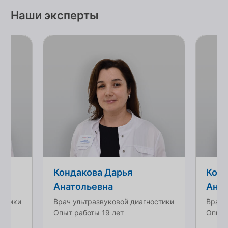
Наши эксперты
Кондакова Дарья
Конд
Анатольевна
Анат
остики
Врач ультразвуковой диагностики
Врач 
Опыт работы 19 лет
Опыт 